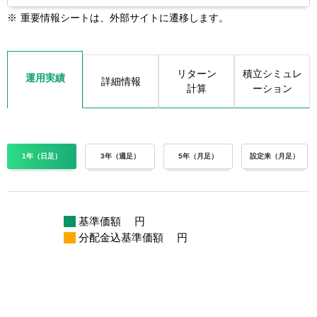
※
重要情報シートは、外部サイトに遷移します。
リターン
積立シミュレ
運用実績
詳細情報
計算
ーション
1年（日足）
3年（週足）
5年（月足）
設定来（月足）
基準価額
円
分配金込基準価額
円