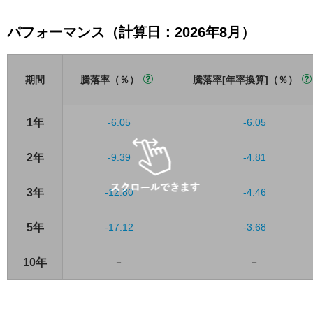
パフォーマンス（計算日：2026年8月）
期間
騰落率（％）
騰落率[年率換算]（％）
1年
-6.05
-6.05
2年
-9.39
-4.81
3年
-12.80
-4.46
5年
-17.12
-3.68
10年
－
－