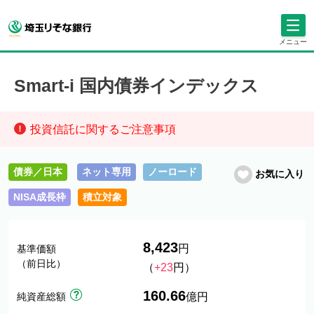
メニュー
Smart-i 国内債券インデックス
投資信託に関するご注意事項
債券／日本
ネット専用
ノーロード
お気に入り
NISA成長枠
積立対象
8,423
円
基準価額
（前日比）
（
+23
円）
160.66
純資産総額
億円