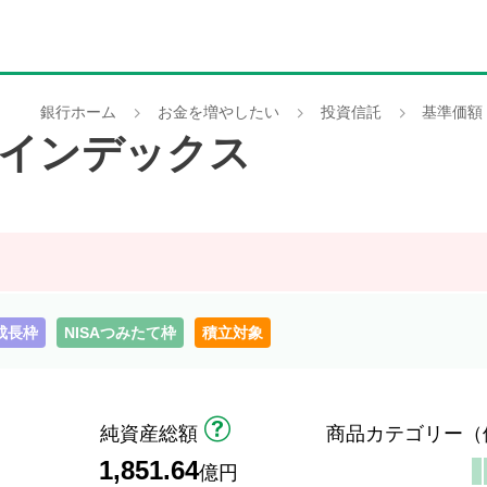
銀行ホーム
お金を増やしたい
投資信託
基準価額
株式インデックス
A成長枠
NISAつみたて枠
積立対象
純資産総額
商品カテゴリー
（
1,851.64
）
億円