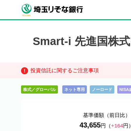
Smart-i 先進国
投資信託に関するご注意事項
株式／グローバル
ネット専用
ノーロード
NIS
基準価額
（前日比）
43,655
円
（
+164
円