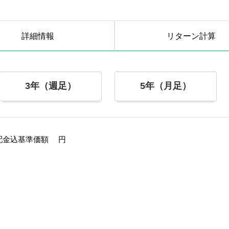
詳細情報
リターン
計算
3年（週足）
5年（月足）
配金込基準価額
円