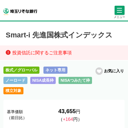
メニュー
Smart-i 先進国株式インデックス
投資信託に関するご注意事項
株式／グローバル
ネット専用
お気に入り
ノーロード
NISA成長枠
NISAつみたて枠
積立対象
43,655
円
基準価額
（前日比）
（
+164
円）