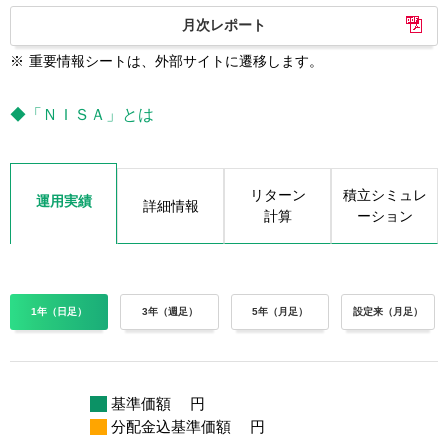
月次レポート
※
重要情報シートは、外部サイトに遷移します。
◆「ＮＩＳＡ」とは
リターン
積立シミュレ
運用実績
詳細情報
計算
ーション
1年（日足）
3年（週足）
5年（月足）
設定来（月足）
基準価額
円
分配金込基準価額
円