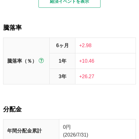
経済イベントを表示
騰落率
6ヶ月
+2.98
騰落率（％）
1年
+10.46
3年
+26.27
分配金
0
円
年間分配金累計
(2026/7/31)