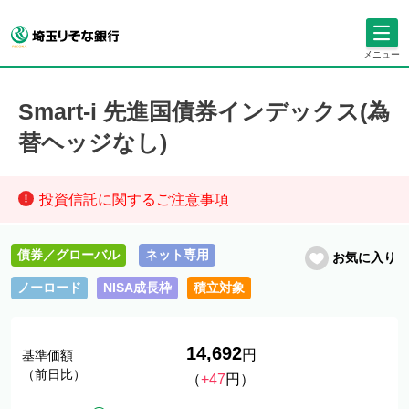
メニュー
Smart-i 先進国債券インデックス(為
替ヘッジなし)
投資信託に関するご注意事項
債券／グローバル
ネット専用
お気に入り
ノーロード
NISA成長枠
積立対象
14,692
円
基準価額
（前日比）
（
+47
円）