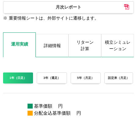
月次レポート
※
重要情報シートは、外部サイトに遷移します。
リターン
積立シミュレ
運用実績
詳細情報
計算
ーション
1年（日足）
3年（週足）
5年（月足）
設定来（月足）
基準価額
円
分配金込基準価額
円