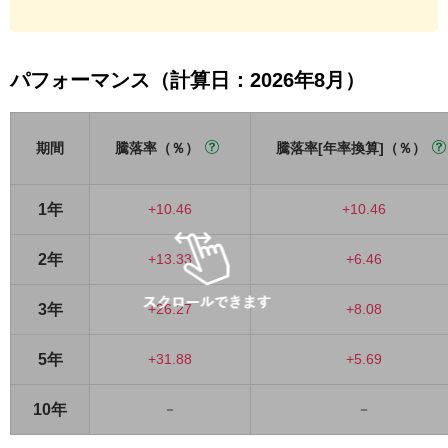
パフォーマンス（計算日：2026年8月）
期間
騰落率（％）
騰落率[年率換算]（％）
1年
+10.46
+10.46
2年
+13.33
+6.46
3年
+26.27
+8.08
5年
+31.88
+5.69
10年
－
－