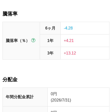
騰落率
6ヶ月
-4.28
騰落率（％）
1年
+4.21
3年
+13.12
分配金
0
円
年間分配金累計
(2026/7/31)