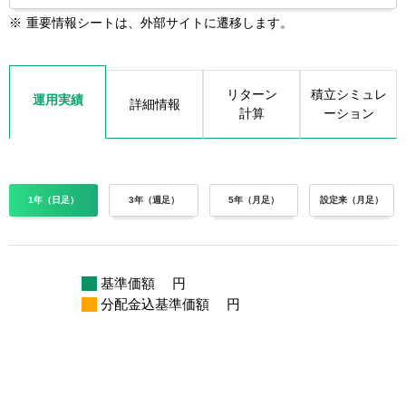
※
重要情報シートは、外部サイトに遷移します。
リターン
積立シミュレ
運用実績
詳細情報
計算
ーション
1年（日足）
3年（週足）
5年（月足）
設定来（月足）
基準価額
円
分配金込基準価額
円