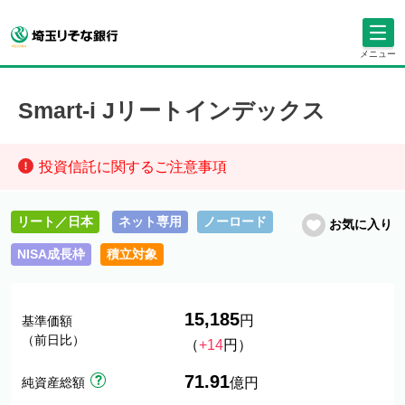
メニュー
Smart-i Jリートインデックス
投資信託に関するご注意事項
リート／日本
ネット専用
ノーロード
お気に入り
NISA成長枠
積立対象
15,185
円
基準価額
（前日比）
（
+14
円）
71.91
純資産総額
億円