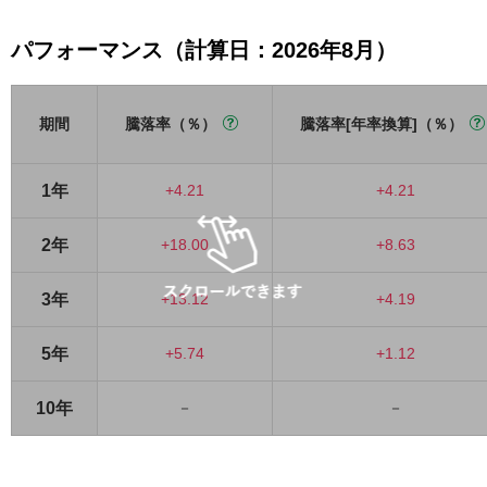
パフォーマンス（計算日：2026年8月）
期間
騰落率（％）
騰落率[年率換算]（％）
1年
+4.21
+4.21
2年
+18.00
+8.63
3年
+13.12
+4.19
5年
+5.74
+1.12
10年
－
－