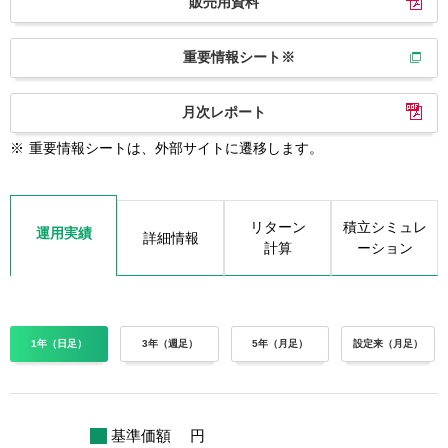
販売用資料
重要情報シート※
月次レポート
※
重要情報シートは、外部サイトに遷移します。
リターン
積立シミュレ
運用実績
詳細情報
計算
ーション
1年（日足）
3年（週足）
5年（月足）
設定来（月足）
基準価額
円