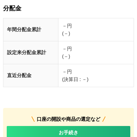
分配金
－円
年間分配金累計
(－)
－円
設定来分配金累計
(－)
－円
直近分配金
(決算日 : －)
口座の開設や商品の選定など
お手続き