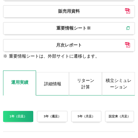
販売用資料
重要情報シート※
月次レポート
※
重要情報シートは、外部サイトに遷移します。
リターン
積立シミュレ
運用実績
詳細情報
計算
ーション
1年（日足）
3年（週足）
5年（月足）
設定来（月足）