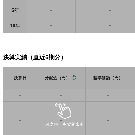
5年
－
－
10年
－
－
決算実績（直近6期分）
決算日
分配金（円）
基準価額（円）
－
－
－
－
－
－
－
－
－
－
－
－