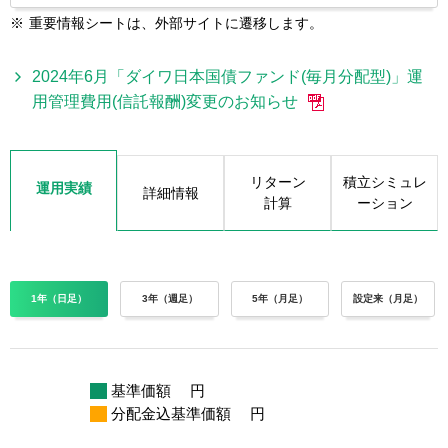
※
重要情報シートは、外部サイトに遷移します。
2024年6月「ダイワ日本国債ファンド(毎月分配型)」運
用管理費用(信託報酬)変更のお知らせ
リターン
積立シミュレ
運用実績
詳細情報
計算
ーション
1年（日足）
3年（週足）
5年（月足）
設定来（月足）
基準価額
円
分配金込基準価額
円