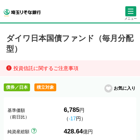
メニュー
ダイワ日本国債ファンド（毎月分配
型）
投資信託に関するご注意事項
債券／日本
積立対象
お気に入り
6,785
円
基準価額
（前日比）
（
-17
円）
428.64
純資産総額
億円