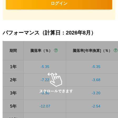
ログイン
パフォーマンス（計算日：2026年8月）
期間
騰落率（％）
騰落率[年率換算]（％）
1年
-5.35
-5.35
2年
-7.22
-3.68
3年
-9.30
-3.20
5年
-12.07
-2.54