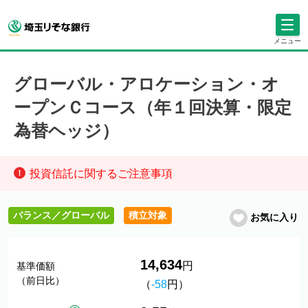
メニュー
グローバル・アロケーション・オ
ープンＣコース（年１回決算・限定
為替ヘッジ）
投資信託に関するご注意事項
バランス／グローバル
積立対象
お気に入り
14,634
円
基準価額
（前日比）
（
-58
円）