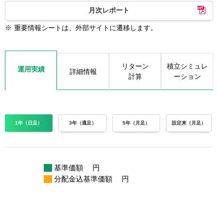
月次レポート
※
重要情報シートは、外部サイトに遷移します。
リターン
積立シミュレ
運用実績
詳細情報
計算
ーション
1年（日足）
3年（週足）
5年（月足）
設定来（月足）
基準価額
円
分配金込基準価額
円