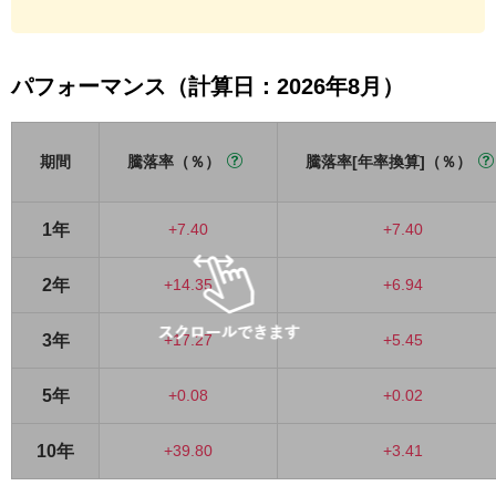
パフォーマンス（計算日：2026年8月）
期間
騰落率（％）
騰落率[年率換算]（％）
1年
+7.40
+7.40
2年
+14.35
+6.94
3年
+17.27
+5.45
5年
+0.08
+0.02
10年
+39.80
+3.41