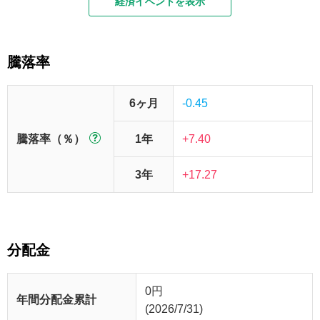
経済イベントを表示
騰落率
6ヶ月
-0.45
騰落率（％）
1年
+7.40
3年
+17.27
分配金
0
円
年間分配金累計
(2026/7/31)