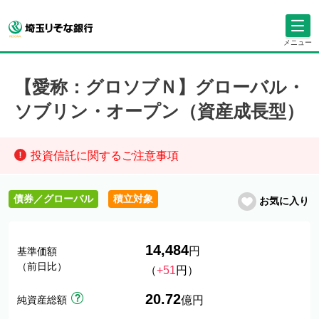
メニュー
【愛称：グロソブＮ】グローバル・
ソブリン・オープン（資産成長型）
投資信託に関するご注意事項
債券／グローバル
積立対象
お気に入り
14,484
円
基準価額
（前日比）
（
+51
円）
20.72
純資産総額
億円