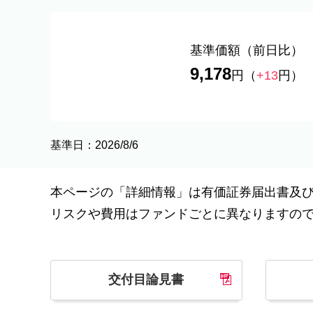
基準価額
（前日比）
9,178
円
（
+13
円）
基準日：2026/8/6
本ページの「詳細情報」は有価証券届出書及
リスクや費用はファンドごとに異なりますの
交付目論見書