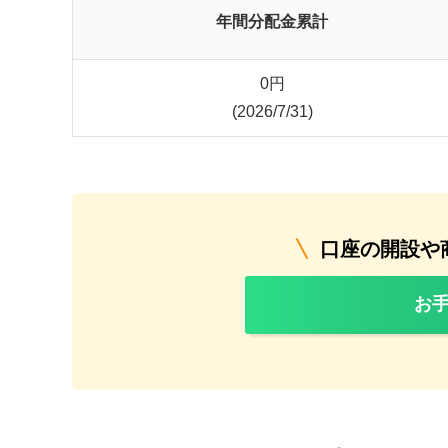
年間分配金累計
0
円
(2026/7/31)
口座の開設や
お