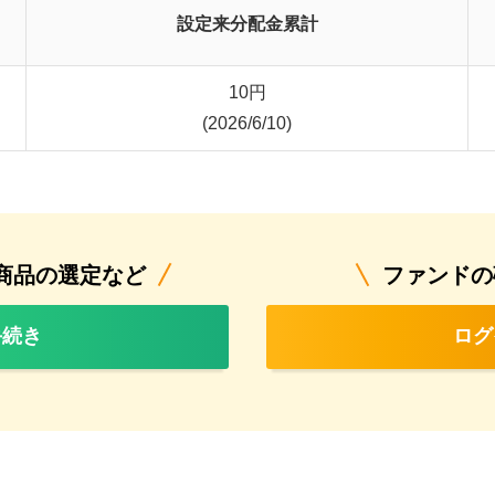
設定来分配金累計
10
円
(2026/6/10)
商品の選定など
ファンドの
手続き
ログ