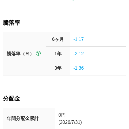
騰落率
6ヶ月
-1.17
騰落率（％）
1年
-2.12
3年
-1.36
分配金
0
円
年間分配金累計
(2026/7/31)