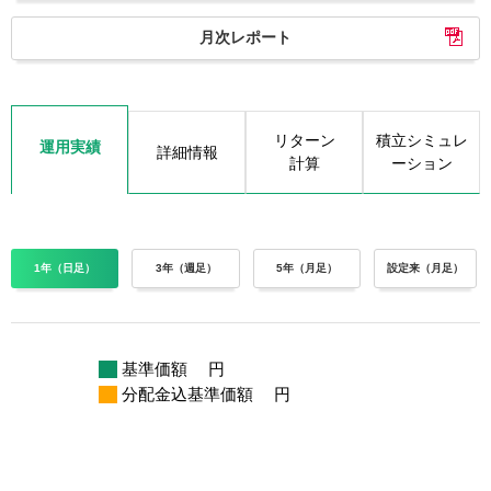
月次レポート
リターン
積立シミュレ
運用実績
詳細情報
計算
ーション
1年（日足）
3年（週足）
5年（月足）
設定来（月足）
基準価額
円
分配金込基準価額
円