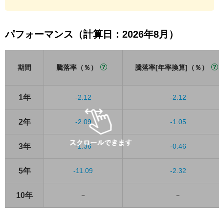
パフォーマンス（計算日：2026年8月）
期間
騰落率（％）
騰落率[年率換算]（％）
1年
-2.12
-2.12
2年
-2.09
-1.05
3年
-1.36
-0.46
5年
-11.09
-2.32
10年
－
－