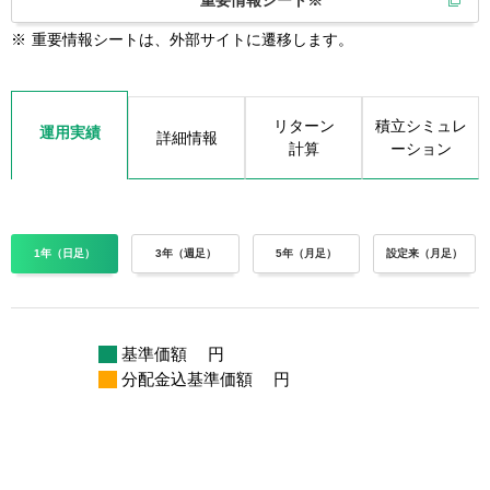
重要情報シート※
※
重要情報シートは、外部サイトに遷移します。
リターン
積立シミュレ
運用実績
詳細情報
計算
ーション
1年（日足）
3年（週足）
5年（月足）
設定来（月足）
基準価額
円
分配金込基準価額
円