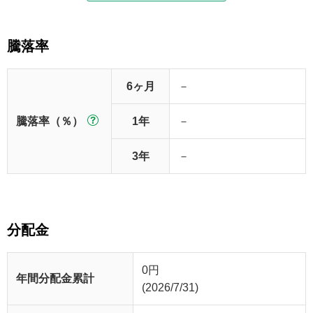
騰落率
6ヶ月
－
騰落率（％）
1年
－
3年
－
分配金
0
円
年間分配金累計
(2026/7/31)