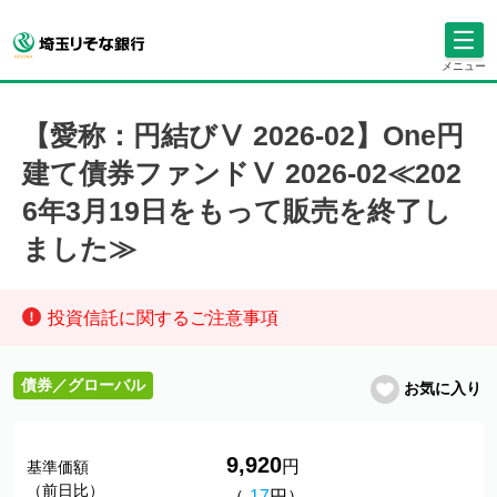
メニュー
【愛称：円結びⅤ 2026-02】One円
建て債券ファンドⅤ 2026-02≪202
6年3月19日をもって販売を終了し
ました≫
投資信託に関するご注意事項
債券／グローバル
お気に入り
9,920
円
基準価額
（前日比）
（
-17
円）