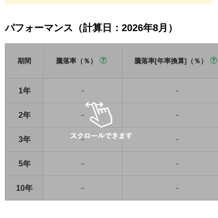
パフォーマンス（計算日：2026年8月）
期間
騰落率（％）
騰落率[年率換算]（％）
1年
－
－
2年
－
－
3年
－
－
5年
－
－
10年
－
－