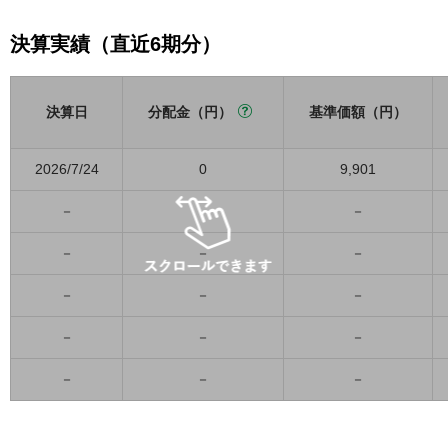
決算実績（直近6期分）
決算日
分配金（円）
基準価額（円）
2026/7/24
0
9,901
－
－
－
－
－
－
－
－
－
－
－
－
－
－
－