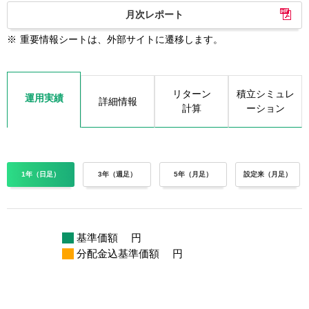
月次レポート
※
重要情報シートは、外部サイトに遷移します。
リターン
積立シミュレ
運用実績
詳細情報
計算
ーション
1年（日足）
3年（週足）
5年（月足）
設定来（月足）
基準価額
円
分配金込基準価額
円