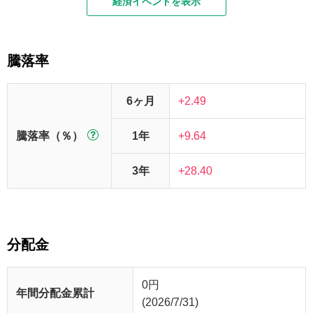
経済イベントを表示
騰落率
6ヶ月
+2.49
騰落率（％）
1年
+9.64
3年
+28.40
分配金
0
円
年間分配金累計
(2026/7/31)