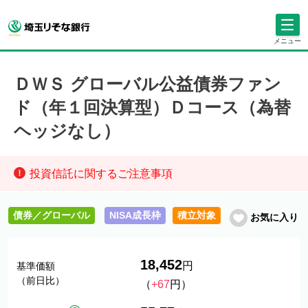
メニュー
ＤＷＳ グローバル公益債券ファン
ド（年１回決算型）Ｄコース（為替
ヘッジなし）
投資信託に関するご注意事項
債券／グローバル
NISA成長枠
積立対象
お気に入り
18,452
円
基準価額
（前日比）
（
+67
円）