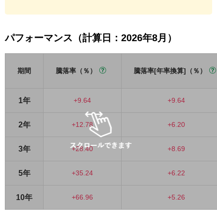
パフォーマンス（計算日：2026年8月）
期間
騰落率（％）
騰落率[年率換算]（％）
1年
+9.64
+9.64
2年
+12.78
+6.20
3年
+28.40
+8.69
5年
+35.24
+6.22
10年
+66.96
+5.26