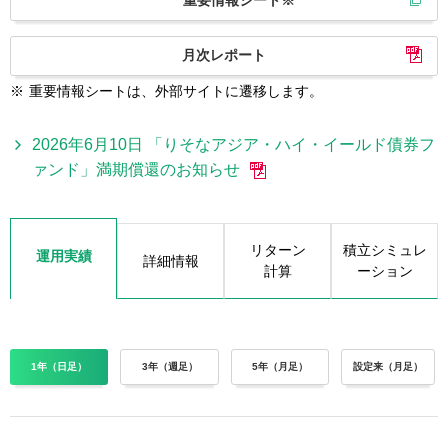
重要情報シート※
月次レポート
※
重要情報シートは、外部サイトに遷移します。
2026年6月10日 「りそなアジア・ハイ・イールド債券フ
ァンド」満期償還のお知らせ
リターン
積立シミュレ
運用実績
詳細情報
計算
ーション
1年（日足）
3年（週足）
5年（月足）
設定来（月足）