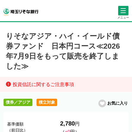
メニュー
りそなアジア・ハイ・イールド債
券ファンド 日本円コース≪2026
年7月9日をもって販売を終了しま
した≫
投資信託に関するご注意事項
債券／アジア
積立対象
お気に入り
2,780
円
基準価額
（前日比）
（
+0
円）