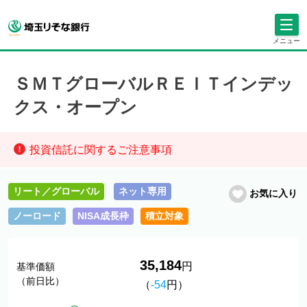
メニュー
ＳＭＴグローバルＲＥＩＴインデッ
クス・オープン
投資信託に関するご注意事項
リート／グローバル
ネット専用
お気に入り
ノーロード
NISA成長枠
積立対象
35,184
円
基準価額
（前日比）
（
-54
円）