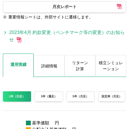
月次レポート
※
重要情報シートは、外部サイトに遷移します。
2023年4月 約款変更（ベンチマーク等の変更）のお知ら
せ
リターン
積立シミュレ
運用実績
詳細情報
計算
ーション
1年（日足）
3年（週足）
5年（月足）
設定来（月足）
基準価額
円