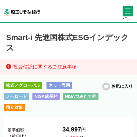
メニュー
Smart-i 先進国株式ESGインデック
ス
投資信託に関するご注意事項
株式／グローバル
ネット専用
お気に入り
ノーロード
NISA成長枠
NISAつみたて枠
積立対象
34,997
円
基準価額
（前日比）