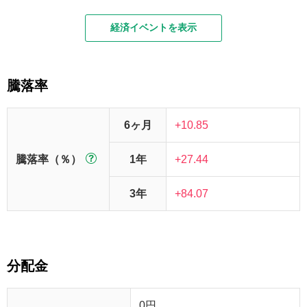
経済イベントを表示
騰落率
6ヶ月
+10.85
騰落率（％）
1年
+27.44
3年
+84.07
分配金
0
円