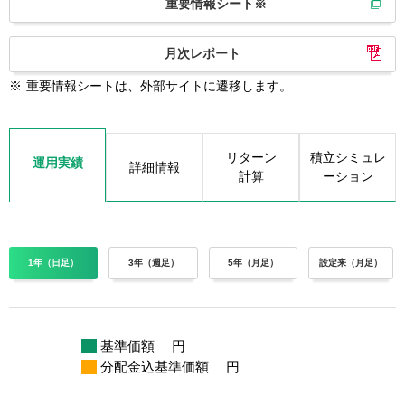
重要情報シート※
月次レポート
※
重要情報シートは、外部サイトに遷移します。
リターン
積立シミュレ
運用実績
詳細情報
計算
ーション
1年（日足）
3年（週足）
5年（月足）
設定来（月足）
基準価額
円
分配金込基準価額
円