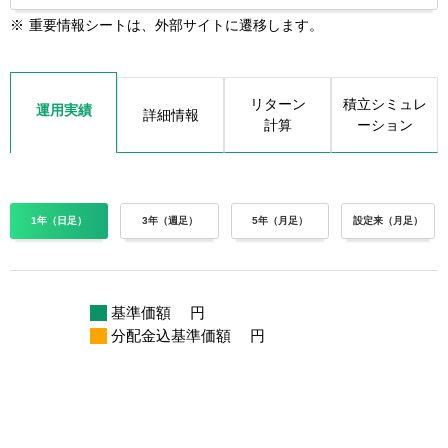
※
重要情報シートは、外部サイトに遷移します。
リターン
積立シミュレ
運用実績
詳細情報
計算
ーション
1年（日足）
3年（週足）
5年（月足）
設定来（月足）
基準価額
円
分配金込基準価額
円