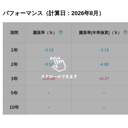
パフォーマンス（計算日：2026年8月）
期間
騰落率（％）
騰落率[年率換算]（％）
1年
-3.19
-3.19
2年
-9.52
-4.88
3年
+20.00
+6.27
5年
－
－
10年
－
－