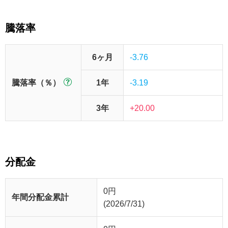
騰落率
6ヶ月
-3.76
騰落率（％）
1年
-3.19
3年
+20.00
分配金
0
円
年間分配金累計
(2026/7/31)