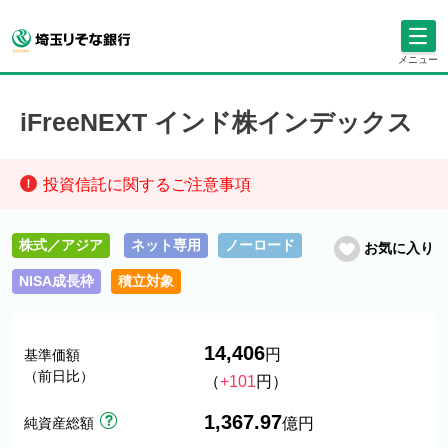
メニュー
iFreeNEXT インド株インデックス
投資信託に関するご注意事項
株式／アジア
ネット専用
ノーロード
お気に入り
NISA成長枠
積立対象
14,406
円
基準価額
（前日比）
（
+101
円）
1,367.97
純資産総額
億円