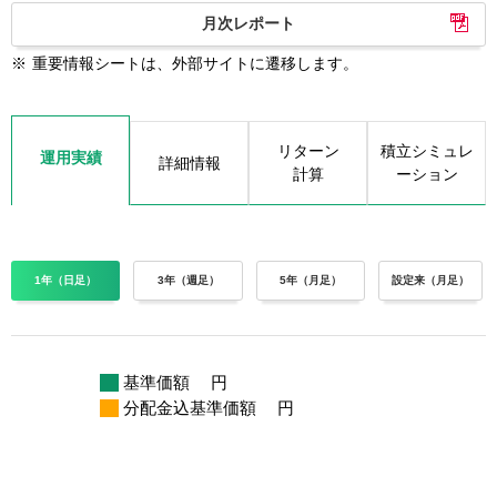
月次レポート
※
重要情報シートは、外部サイトに遷移します。
リターン
積立シミュレ
運用実績
詳細情報
計算
ーション
1年（日足）
3年（週足）
5年（月足）
設定来（月足）
基準価額
円
分配金込基準価額
円