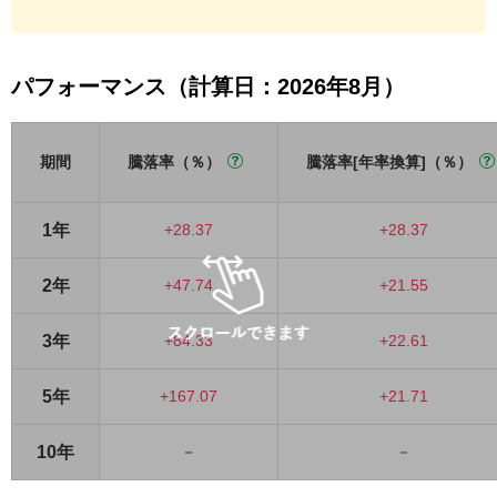
パフォーマンス（計算日：2026年8月）
期間
騰落率（％）
騰落率[年率換算]（％）
1年
+28.37
+28.37
2年
+47.74
+21.55
3年
+84.33
+22.61
5年
+167.07
+21.71
10年
－
－