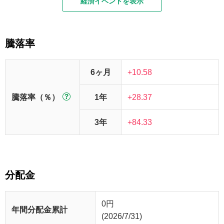
経済イベントを表示
騰落率
6ヶ月
+10.58
騰落率（％）
1年
+28.37
3年
+84.33
分配金
0
円
年間分配金累計
(2026/7/31)