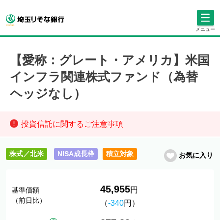
メニュー
【愛称：グレート・アメリカ】米国
インフラ関連株式ファンド（為替
ヘッジなし）
投資信託に関するご注意事項
株式／北米
NISA成長枠
積立対象
お気に入り
45,955
円
基準価額
（前日比）
（
-340
円）