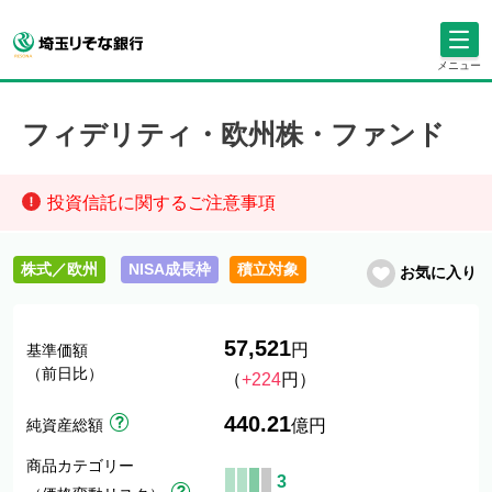
メニュー
フィデリティ・欧州株・ファンド
投資信託に関するご注意事項
株式／欧州
NISA成長枠
積立対象
お気に入り
57,521
円
基準価額
（前日比）
（
+224
円）
440.21
純資産総額
億円
商品カテゴリー
3