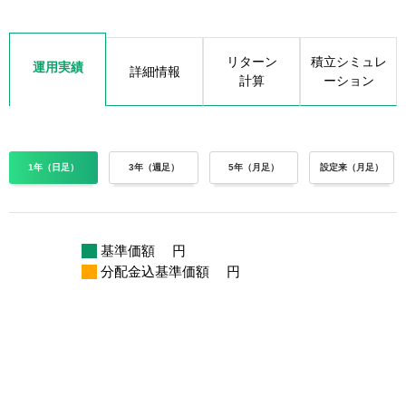
リターン
積立シミュレ
運用実績
詳細情報
計算
ーション
1年（日足）
3年（週足）
5年（月足）
設定来（月足）
基準価額
円
分配金込基準価額
円