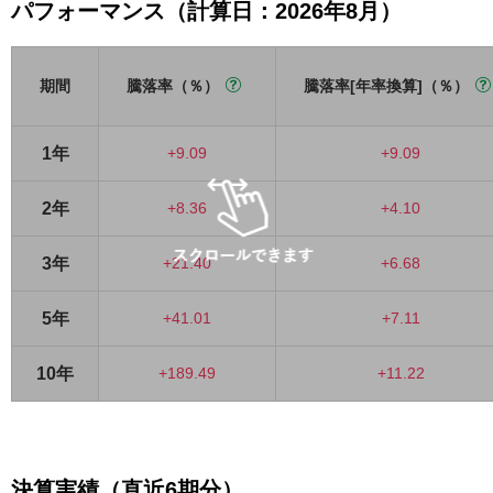
パフォーマンス（計算日：2026年8月）
期間
騰落率（％）
騰落率[年率換算]（％）
1年
+9.09
+9.09
2年
+8.36
+4.10
3年
+21.40
+6.68
5年
+41.01
+7.11
10年
+189.49
+11.22
決算実績（直近6期分）