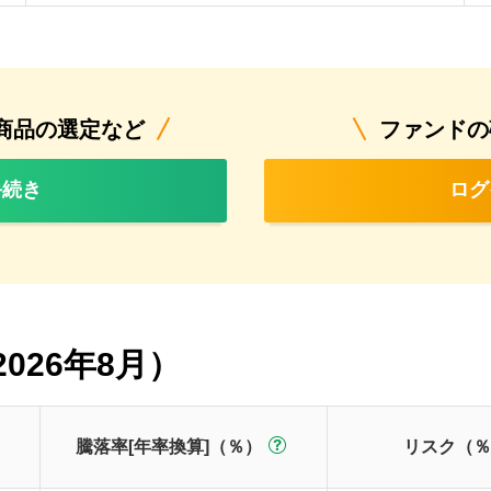
商品の選定など
ファンドの
手続き
ログ
026年8月）
騰落率[年率換算]（％）
リスク（％