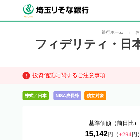
銀行ホーム
お
フィデリティ・日
投資信託に関するご注意事項
株式／日本
NISA成長枠
積立対象
基準価額
（前日比）
15,142
円
（
+294
円