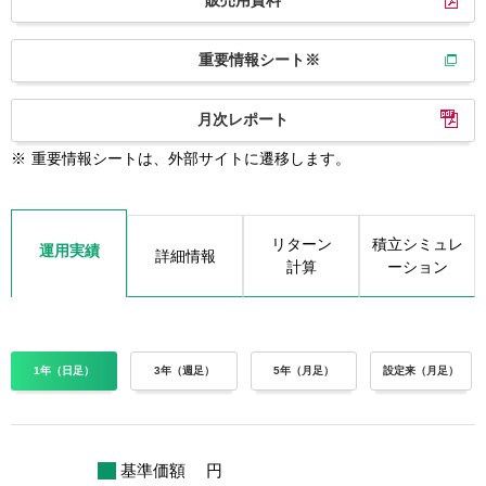
販売用資料
重要情報シート※
月次レポート
※
重要情報シートは、外部サイトに遷移します。
リターン
積立シミュレ
運用実績
詳細情報
計算
ーション
1年（日足）
3年（週足）
5年（月足）
設定来（月足）
基準価額
円