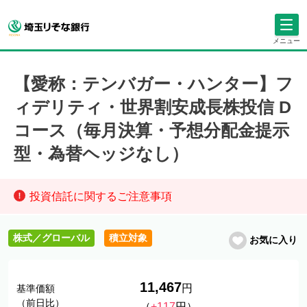
メニュー
【愛称：テンバガー・ハンター】フ
ィデリティ・世界割安成長株投信 D
コース（毎月決算・予想分配金提示
型・為替ヘッジなし）
投資信託に関するご注意事項
株式／グローバル
積立対象
お気に入り
11,467
円
基準価額
（前日比）
（
+117
円）