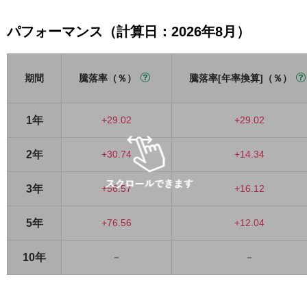
パフォーマンス（計算日：2026年8月）
期間
騰落率（％）
騰落率[年率換算]（％）
1年
+29.02
+29.02
2年
+30.74
+14.34
3年
+56.57
+16.12
5年
+76.56
+12.04
10年
－
－