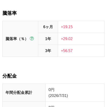
騰落率
6ヶ月
+19.15
騰落率（％）
1年
+29.02
3年
+56.57
分配金
0
円
年間分配金累計
(2026/7/31)