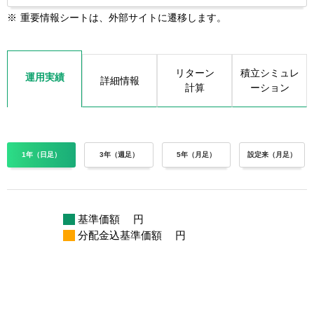
※
重要情報シートは、外部サイトに遷移します。
リターン
積立シミュレ
運用実績
詳細情報
計算
ーション
1年（日足）
3年（週足）
5年（月足）
設定来（月足）
基準価額
円
分配金込基準価額
円