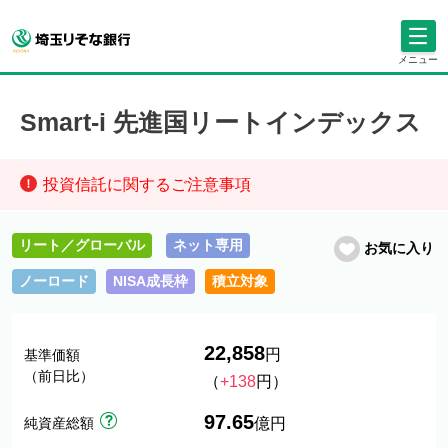
メニュー
Smart-i 先進国リートインデックス
投資信託に関するご注意事項
リート／グローバル
ネット専用
お気に入り
ノーロード
NISA成長枠
積立対象
22,858
円
基準価額
（前日比）
（
+138
円）
97.65
純資産総額
億円