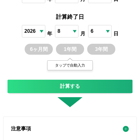
計算終了日
年
月
日
6ヶ月間
1年間
3年間
タップで自動入力
計算する
注意事項