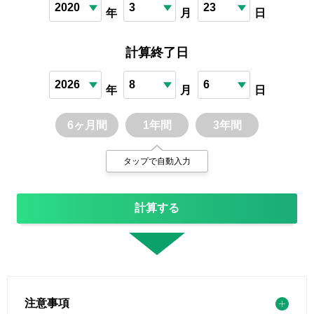
年
月
日
計算終了日
年
月
日
6ヶ月間
1年間
3年間
タップで自動入力
計算する
注意事項