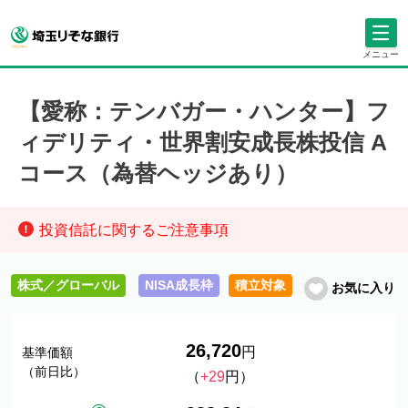
メニュー
【愛称：テンバガー・ハンター】フ
ィデリティ・世界割安成長株投信 A
コース（為替ヘッジあり）
投資信託に関するご注意事項
株式／グローバル
NISA成長枠
積立対象
お気に入り
26,720
円
基準価額
（前日比）
（
+29
円）