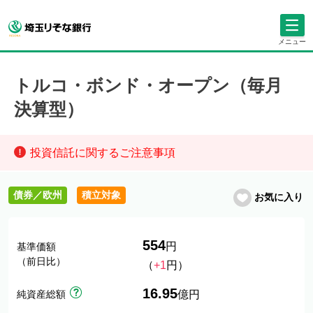
メニュー
トルコ・ボンド・オープン（毎月
決算型）
投資信託に関するご注意事項
債券／欧州
積立対象
お気に入り
554
円
基準価額
（前日比）
（
+1
円）
16.95
純資産総額
億円