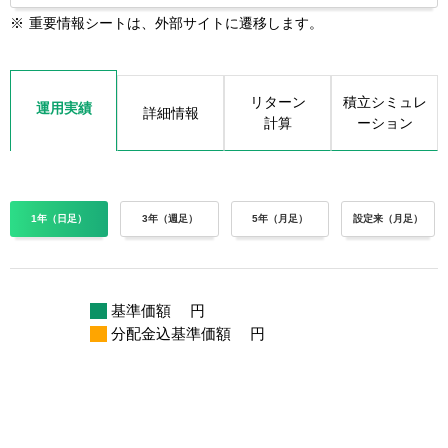
※
重要情報シートは、外部サイトに遷移します。
リターン
積立シミュレ
運用実績
詳細情報
計算
ーション
1年（日足）
3年（週足）
5年（月足）
設定来（月足）
基準価額
円
分配金込基準価額
円