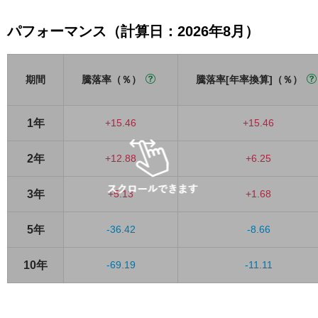
パフォーマンス（計算日：2026年8月）
期間
騰落率（％）
騰落率[年率換算]（％）
1年
+15.46
+15.46
2年
+12.88
+6.25
3年
+5.13
+1.68
5年
-36.42
-8.66
10年
-69.19
-11.11