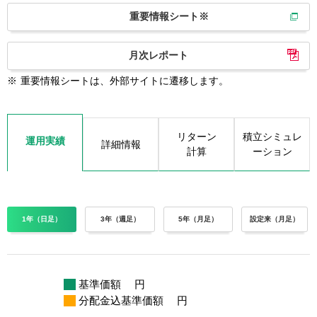
重要情報シート※
月次レポート
※
重要情報シートは、外部サイトに遷移します。
リターン
積立シミュレ
運用実績
詳細情報
計算
ーション
1年（日足）
3年（週足）
5年（月足）
設定来（月足）
基準価額
円
分配金込基準価額
円