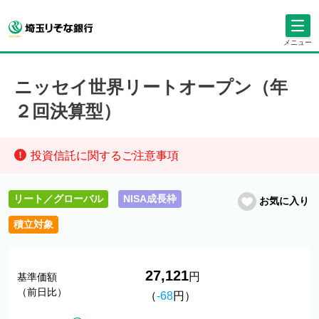
メニュー
ニッセイ世界リートオープン（年
２回決算型）
投資信託に関するご注意事項
リート／グローバル
NISA成長枠
お気に入り
積立対象
27,121
円
基準価額
（前日比）
（
-68
円）