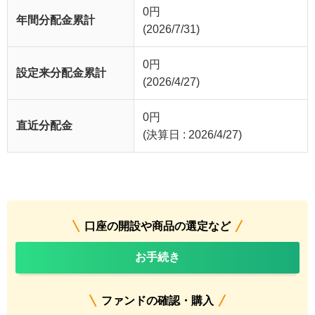
0
円
年間分配金累計
(2026/7/31)
0
円
設定来分配金累計
(2026/4/27)
0
円
直近分配金
(決算日 : 2026/4/27)
口座の開設や商品の選定など
お手続き
ファンドの確認・購入