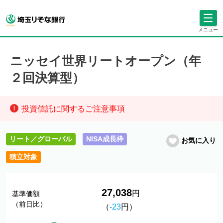
メニュー
ニッセイ世界リートオープン（年
２回決算型）
投資信託に関するご注意事項
リート／グローバル
NISA成長枠
お気に入り
積立対象
27,038
円
基準価額
（前日比）
（
-23
円）