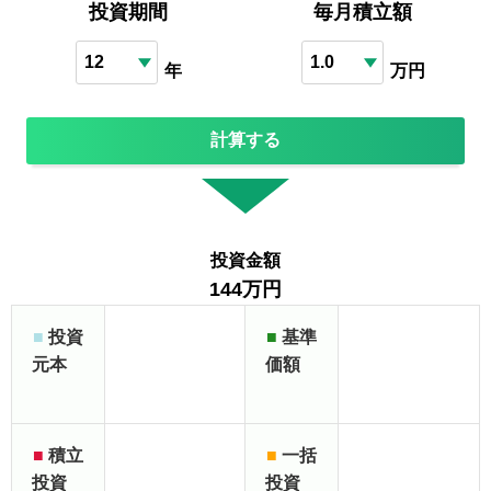
投資期間
毎月積立額
年
万円
計算する
投資金額
144万円
■
投資
■
基準
元本
価額
■
積立
■
一括
投資
投資