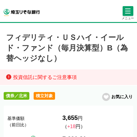
メニュー
フィデリティ・ＵＳハイ・イール
ド・ファンド（毎月決算型）B（為
替ヘッジなし）
投資信託に関するご注意事項
債券／北米
積立対象
お気に入り
3,655
円
基準価額
（前日比）
（
+18
円）