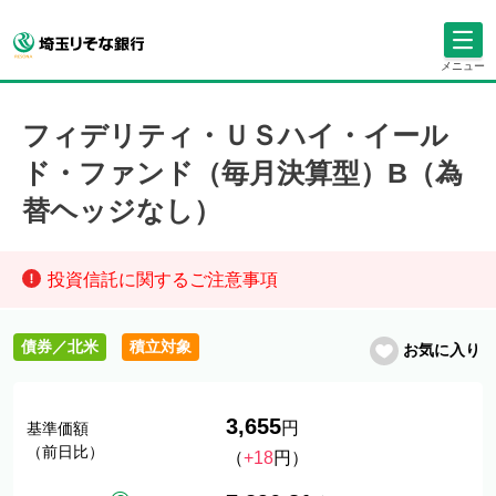
メニュー
フィデリティ・ＵＳハイ・イール
ド・ファンド（毎月決算型）B（為
替ヘッジなし）
投資信託に関するご注意事項
債券／北米
積立対象
お気に入り
3,655
円
基準価額
（前日比）
（
+18
円）