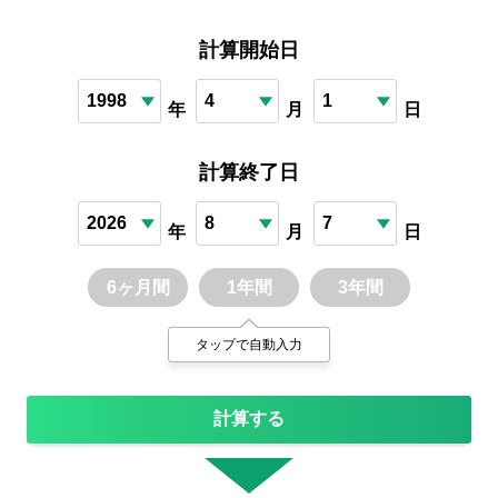
計算開始日
年
月
日
計算終了日
年
月
日
6ヶ月間
1年間
3年間
タップで自動入力
計算する